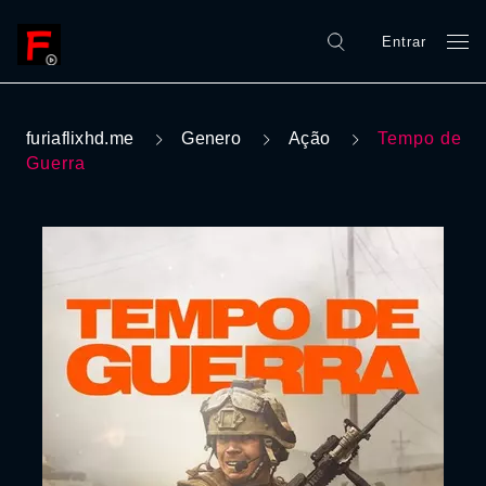
Entrar
furiaflixhd.me
Genero
Ação
Tempo de
Guerra