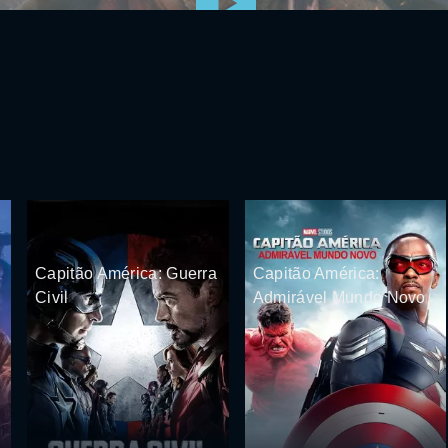
Capitão América: Guerra
Capitão América:
Civil
Admirável Mundo Novo