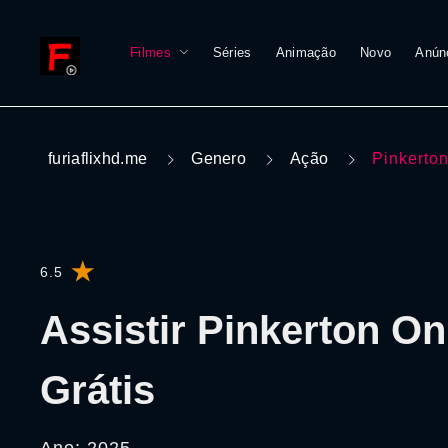
Filmes
Séries
Animação
Novo
Anún
furiaflixhd.me
Genero
Ação
Pinkerto
6.5
Assistir Pinkerton On
Grátis