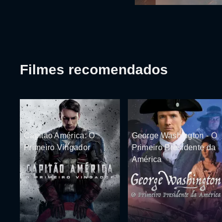
Filmes recomendados
Capitão América: O
George Washington - O
Primeiro Vingador
Primeiro Presidente da
América