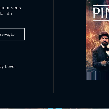
e com seus
lar da
observação
ddy Love,
0:00:00 /
0:00