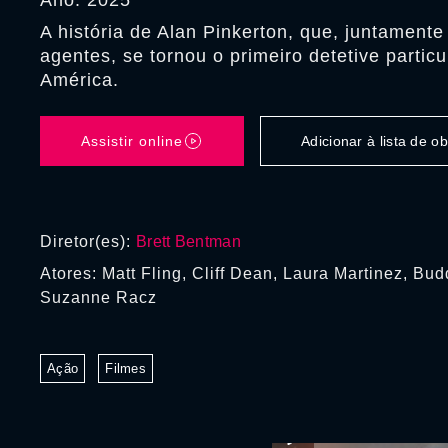
Ano: 2025
A história de Alan Pinkerton, que, juntament
agentes, se tornou o primeiro detetive particu
América.
Assistir online
Adicionar à lista de 
Diretor(es):
Brett Bentman
Atores: Matt Fling, Cliff Dean, Laura Martinez, Bu
Suzanne Racz
Ação
Filmes