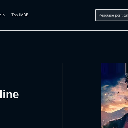
cio
Top IMDB
n
line