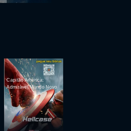
Capitão América:
Admirável Mundo Novo