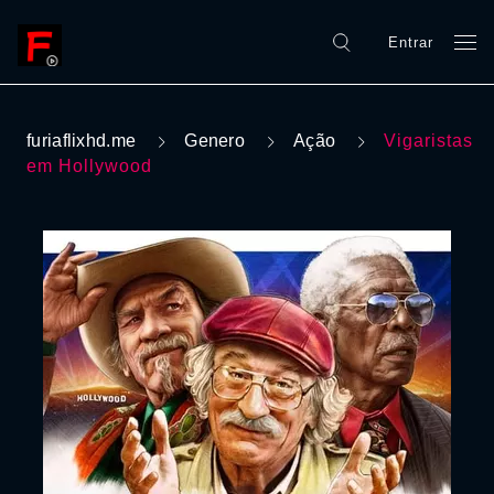
Entrar
furiaflixhd.me
Genero
Ação
Vigaristas
em Hollywood