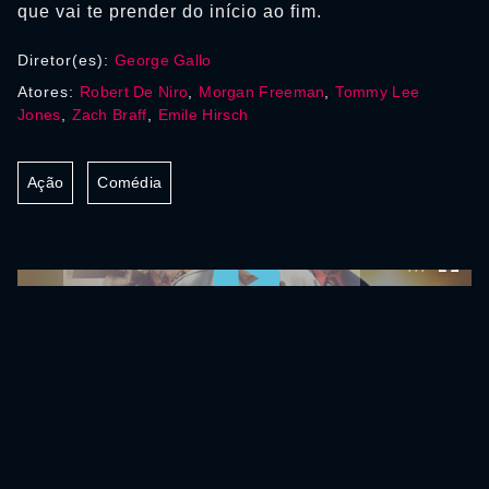
que vai te prender do início ao fim.
Diretor(es):
George Gallo
Atores:
Robert De Niro
,
Morgan Freeman
,
Tommy Lee
Jones
,
Zach Braff
,
Emile Hirsch
Ação
Comédia
0:00:00 /
0:00:00