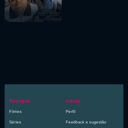
Navegue
Conta
Filmes
Perfil
Séries
Feedback e sugestão