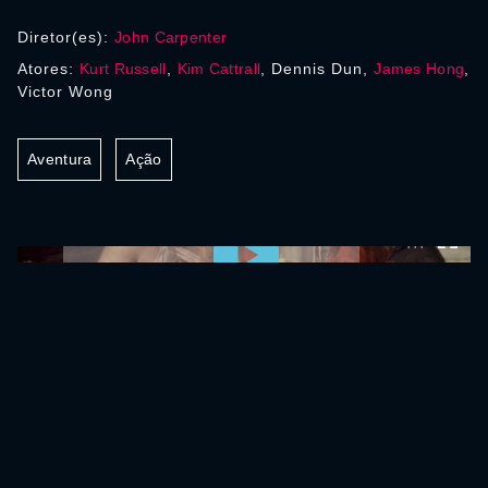
Diretor(es):
John Carpenter
Atores:
Kurt Russell
,
Kim Cattrall
, Dennis Dun,
James Hong
,
Victor Wong
Aventura
Ação
0:00:00 /
0:00:00