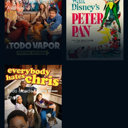
À Todo Vapor! Destino:
As Aventuras de Peter
Astúrias
Pan
Todo Mundo Odeia o
Chris