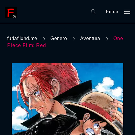
Entrar
furiaflixhd.me
Genero
Aventura
One
Piece Film: Red