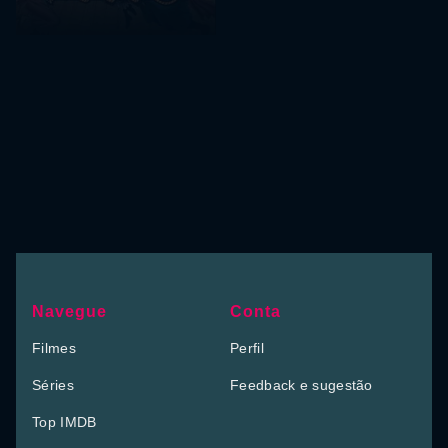
Navegue
Conta
Filmes
Perfil
Séries
Feedback e sugestão
Top IMDB