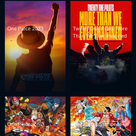
One Piece 2023
Twenty One Pilots: More
Than We Ever Imagined
One Piece: Z
One Piece: Stampede