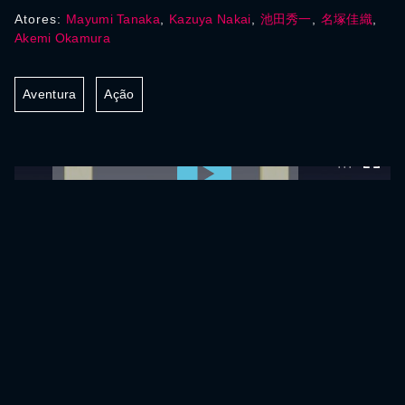
Atores:
Mayumi Tanaka
,
Kazuya Nakai
,
池田秀一
,
名塚佳織
,
Akemi Okamura
Aventura
Ação
0:00:00 /
0:00:00