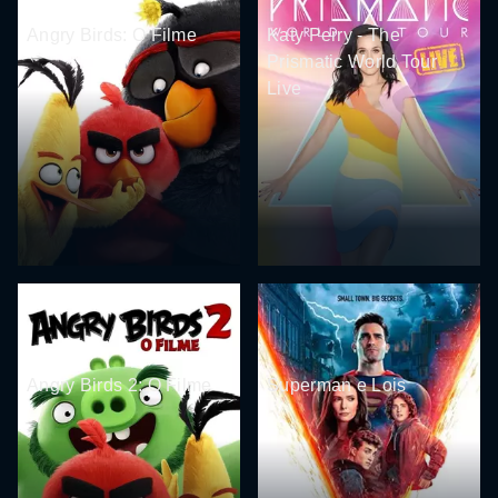
Angry Birds: O Filme
Katy Perry - The
Prismatic World Tour
Live
Angry Birds 2: O Filme
Superman e Lois