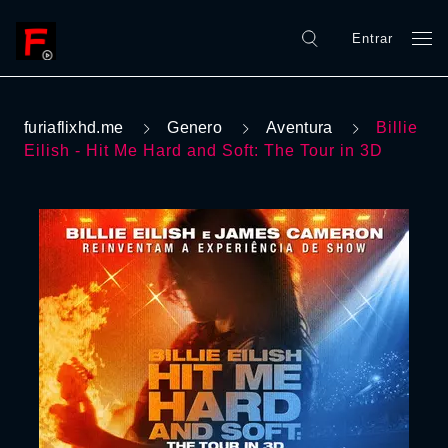
Entrar
furiaflixhd.me
Genero
Aventura
Billie
Eilish - Hit Me Hard and Soft: The Tour in 3D