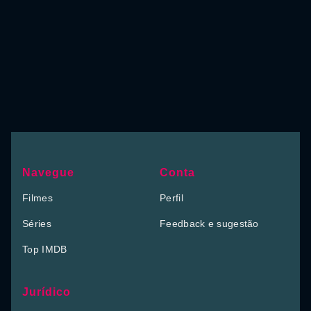
Navegue
Conta
Filmes
Perfil
Séries
Feedback e sugestão
Top IMDB
Jurídico