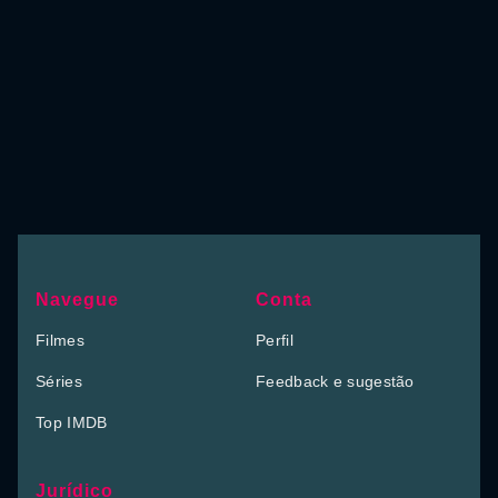
Navegue
Conta
Filmes
Perfil
Séries
Feedback e sugestão
Top IMDB
Jurídico