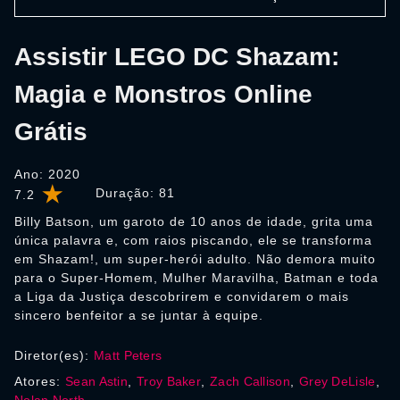
Assistir LEGO DC Shazam:
Magia e Monstros Online
Grátis
Ano: 2020
Duração:
81
7.2
Billy Batson, um garoto de 10 anos de idade, grita uma
única palavra e, com raios piscando, ele se transforma
em Shazam!, um super-herói adulto. Não demora muito
para o Super-Homem, Mulher Maravilha, Batman e toda
a Liga da Justiça descobrirem e convidarem o mais
sincero benfeitor a se juntar à equipe.
Diretor(es):
Matt Peters
Atores:
Sean Astin
,
Troy Baker
,
Zach Callison
,
Grey DeLisle
,