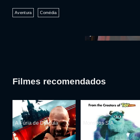
Aventura
Comédia
Filmes recomendados
A Fúria de Drácula
Monstros S.A