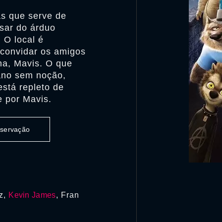
as que serve de
sar do árduo
 O local é
convidar os amigos
ha, Mavis. O que
ano sem noção,
está repleto de
e por Mavis.
observação
z,
Kevin James
, Fran