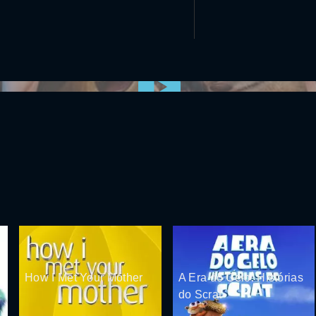
0:00:00 /
0:00
How I Met Your Mother
A Era do Gelo: Histórias
do Scrat