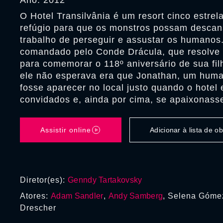
Ano: 2012
O Hotel Transilvânia é um resort cinco estrel
refúgio para que os monstros possam descan
trabalho de perseguir e assustar os humanos.
comandado pelo Conde Drácula, que resolve 
para comemorar o 118º aniversário de sua fil
ele não esperava era que Jonathan, um hum
fosse aparecer no local justo quando o hotel 
convidados e, ainda por cima, se apaixonass
Assistir online
Adicionar à lista de 
Diretor(es):
Genndy Tartakovsky
Atores:
Adam Sandler
,
Andy Samberg
, Selena Góme
Drescher