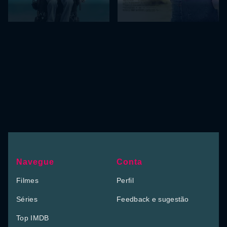
Navegue
Conta
Filmes
Perfil
Séries
Feedback e sugestão
Top IMDB