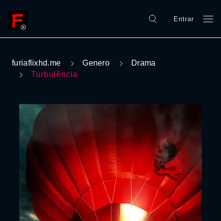
Entrar
furiaflixhd.me
Genero
Drama
Turbulência