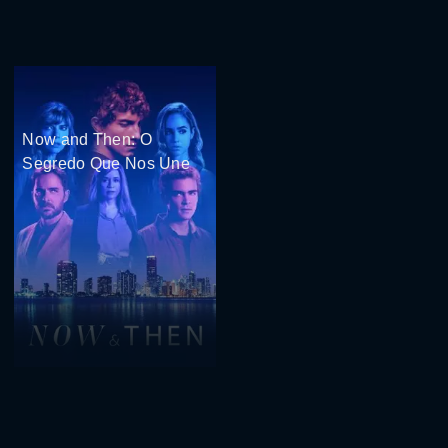
Now and Then: O
Segredo Que Nos Une