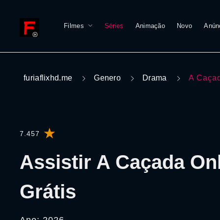
Filmes
Séries
Animação
Novo
Anún
furiaflixhd.me
Genero
Drama
A Caça
7.457
Assistir A Caçada On
Grátis