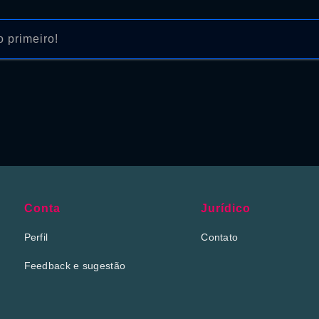
 primeiro!
Conta
Jurídico
Perfil
Contato
Feedback e sugestão