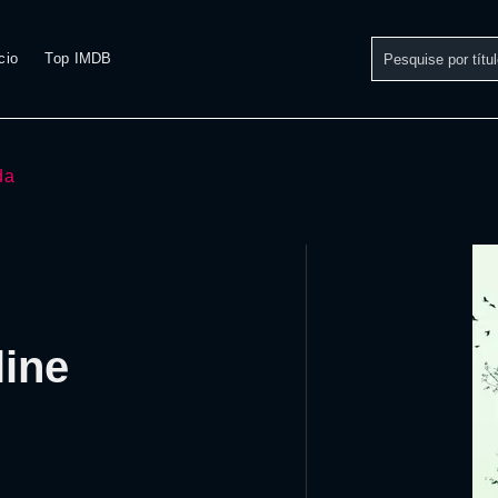
cio
Top IMDB
da
line