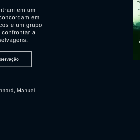
entram em um
s concordam em
cos e um grupo
 confrontar a
 selvagens.
observação
nnard, Manuel