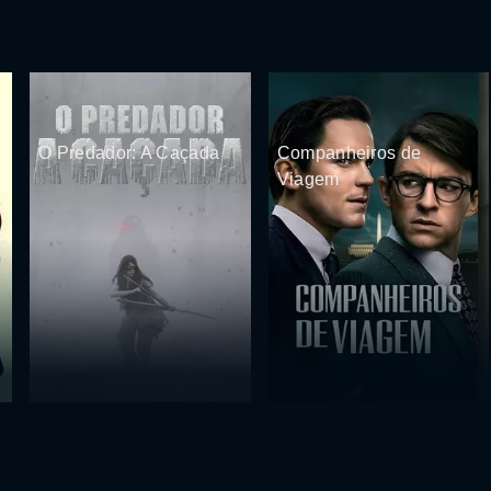
O Predador: A Caçada
Companheiros de
Viagem