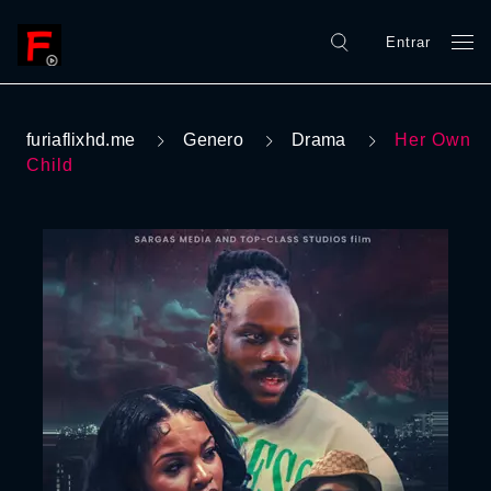
Entrar
furiaflixhd.me
Genero
Drama
Her Own
Child