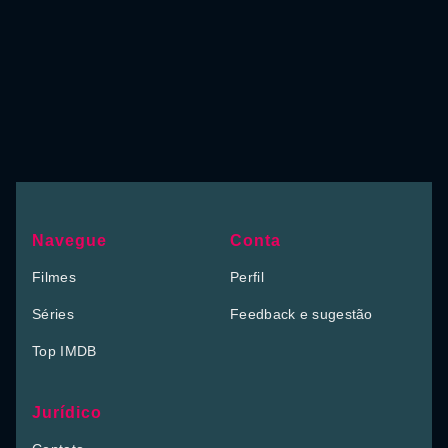
Navegue
Conta
Filmes
Perfil
Séries
Feedback e sugestão
Top IMDB
Jurídico