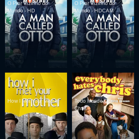
O Pior Vizinho do
O Pior Vizinho do
Mundo - HD
Mundo - HDCAM
How I Met Your Mother
Todo Mundo Odeia o
Chris