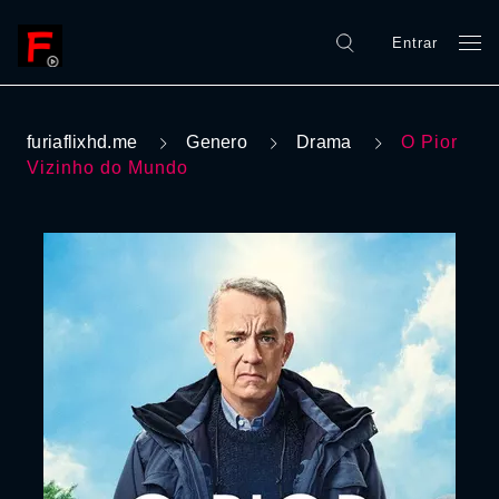
Entrar
furiaflixhd.me
Genero
Drama
O Pior
Vizinho do Mundo