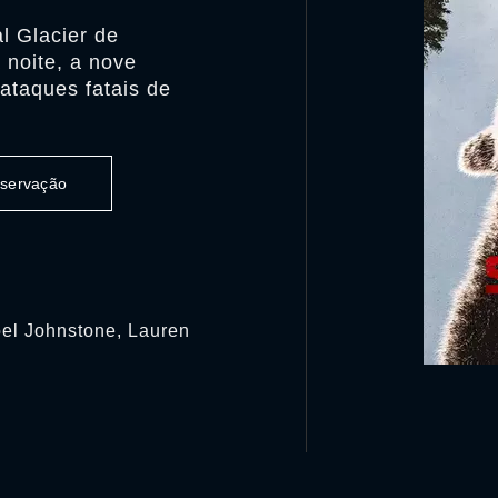
l Glacier de
noite, a nove
ataques fatais de
observação
oel Johnstone, Lauren