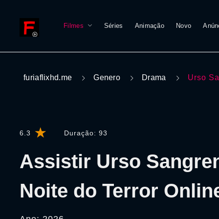
Filmes
Séries
Animação
Novo
Anún
furiaflixhd.me
Genero
Drama
Urso Sa
6.3
Duração:
93
Assistir Urso Sangre
Noite do Terror Onlin