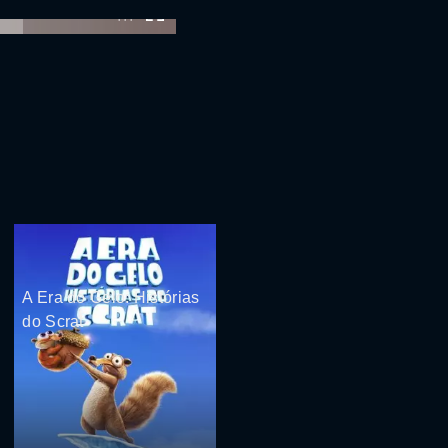
:00
A Era do Gelo: Histórias
do Scrat