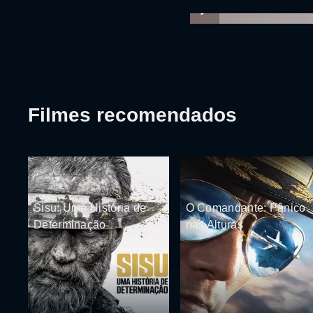
Filmes recomendados
Sisu: Uma História de
O Comandante: Pânico
Determinação
nas Alturas