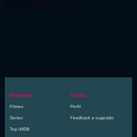
Navegue
Conta
Filmes
Perfil
Séries
Feedback e sugestão
Top IMDB