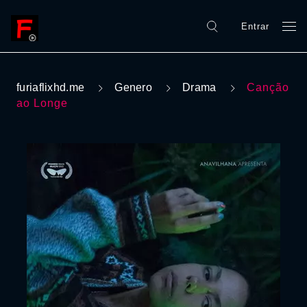
Entrar
furiaflixhd.me
Genero
Drama
Canção
ao Longe