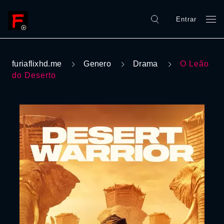
Entrar
furiaflixhd.me
Genero
Drama
O Leão
do Deserto