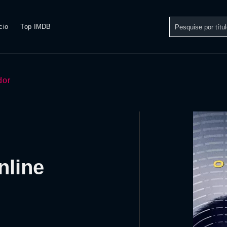
cio
Top IMDB
dor
nline