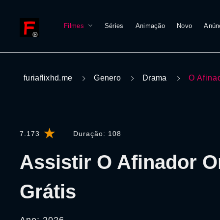
Filmes
Séries
Animação
Novo
Anún
furiaflixhd.me
Genero
Drama
O Afina
7.173
Duração:
108
Assistir O Afinador O
Grátis