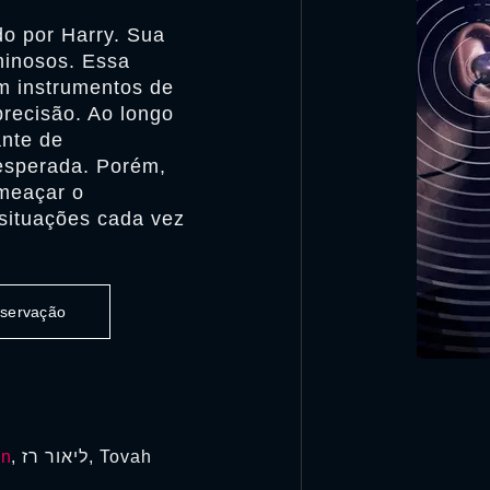
do por Harry. Sua
minosos. Essa
om instrumentos de
precisão. Ao longo
ante de
esperada. Porém,
meaçar o
situações cada vez
observação
an
, ליאור רז, Tovah