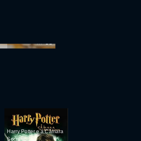
:00
Harry Potter e a Câmara
Secreta