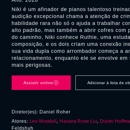
Ano: 2026
Niki é um afinador de pianos talentoso treina
audição excepcional chama a atenção de cri
habilidade rara não só o ajuda a trabalhar c
alto padrão, mas também a abrir cofres com 
do caminho, Niki conhece Ruthie, uma estud
composição, e os dois criam uma conexão in
sua vida dupla como arrombador começa a a
relacionamento, enquanto ele se envolve em 
mais perigosas.
Assistir online
Adicionar à lista de 
Diretor(es): Daniel Roher
Atores:
Leo Woodall
,
Havana Rose Liu
,
Dustin Hoffm
Feldshuh