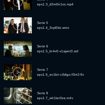
eps1.3_d3m0n1os.mp4
Serie 5
eps1.4_3xpl0its.wmv
Serie 6
eps1.5_br4v0-v1ajant3.asf
Serie 7
eps1.6_ex1bir-c0digo.f0nt3.flv
Serie 8
eps1.7_wh1ter0se.m4v