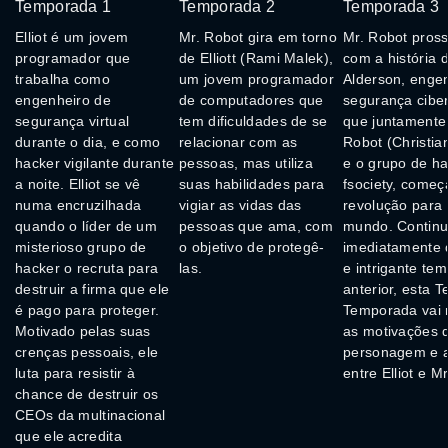
Temporada 1
Temporada 2
Temporada 3
Elliot é um jovem
Mr. Robot gira em torno
Mr. Robot pros
programador que
de Elliott (Rami Malek),
com a história d
trabalha como
um jovem programador
Alderson, enge
engenheiro de
de computadores que
segurança ciber
segurança virtual
tem dificuldades de se
que juntamente
durante o dia, e como
relacionar com as
Robot (Christian
hacker vigilante durante
pessoas, mas utiliza
e o grupo de h
a noite. Elliot se vê
suas habilidades para
fsociety, come
numa encruzilhada
vigiar as vidas das
revolução para
quando o líder de um
pessoas que ama, com
mundo. Contin
misterioso grupo de
o objetivo de protegê-
imediatamente 
hacker o recruta para
las.
e intrigante te
destruir a firma que ele
anterior, esta T
é pago para proteger.
Temporada vai 
Motivado pelas suas
as motivações 
crenças pessoais, ele
personagem e a
luta para resistir à
entre Elliot e M
chance de destruir os
CEOs da multinacional
que ele acredita