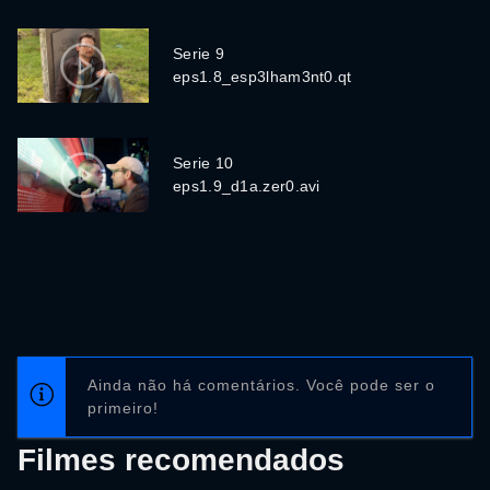
Serie 9
eps1.8_esp3lham3nt0.qt
Serie 10
eps1.9_d1a.zer0.avi
Ainda não há comentários. Você pode ser o
primeiro!
Filmes recomendados