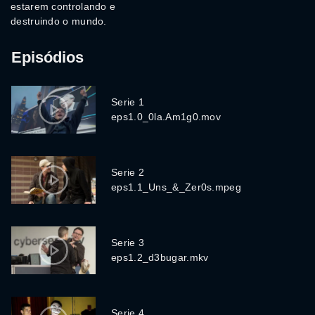
estarem controlando e
destruindo o mundo.
Episódios
Serie 1
eps1.0_0la.Am1g0.mov
Serie 2
eps1.1_Uns_&_Zer0s.mpeg
Serie 3
eps1.2_d3bugar.mkv
Serie 4