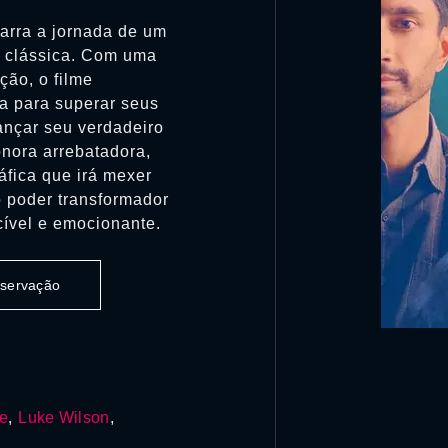
arra a jornada de um
a clássica. Com uma
ão, o filme
a para superar seus
nçar seu verdadeiro
onora arrebatadora,
fica que irá mexer
o poder transformador
cível e emocionante.
observação
te
,
Luke Wilson
,