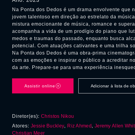
Ano: 2023
Na Ponta dos Dedos é um drama envolvente que n
jovem talentoso em direção ao estrelato da músic
mistura emocionante de música, romance e superaç
acompanha a vida de um prodígio do piano que lut
medos e traumas do passado, enquanto busca alca
potencial. Com atuações cativantes e uma trilha s
Na Ponta dos Dedos é uma obra-prima cinematográ
com as emoções e inspirar o público a acreditar n
da arte. Prepare-se para uma experiência inesque
Assistir online
Adicionar à lista de 
Diretor(es):
Christos Nikou
Atores:
Jessie Buckley
,
Riz Ahmed
,
Jeremy Allen Whi
Christian Meer