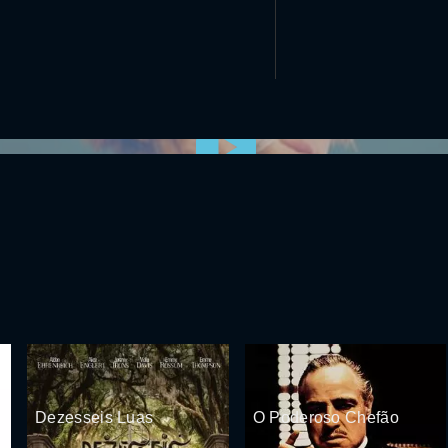
0:00:00 /
0:00
Dezesseis Luas
O Poderoso Chefão