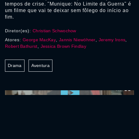
tempos de crise. "Munique: No Limite da Guerra" é
um filme que vai te deixar sem fôlego do início ao
fim.
Diretor(es):
Christian Schwochow
Atores:
George MacKay
,
Jannis Niewöhner
,
Jeremy Irons
,
Robert Bathurst
,
Jessica Brown Findlay
Drama
Aventura
0:00:00 /
0:00:00