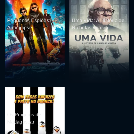
Pequenos Espiões:
Uma Vida: A História de
Apocalipse
Nicholas Winton
Os Pinguins de
Madagascar