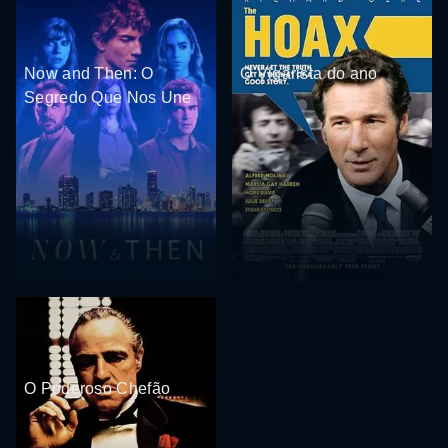
Now and Then: O
O Vigarista do ano
Segredo Que Nos Une
O Poderoso Chefão