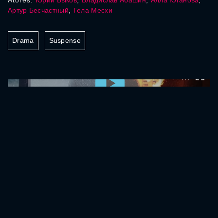
Atores:
Юрий Быков
,
Владислав Абашин
,
Алла Юганова
,
Артур Бесчастный
,
Гела Месхи
Drama
Suspense
0:00:00 /
0:00:00