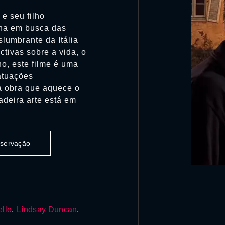
 e seu filho
na em busca das
slumbrante da Itália
tivas sobre a vida, o
no, este filme é uma
atuações
a obra que aquece o
adeira arte está em
observação
ello
,
Lindsay Duncan
,