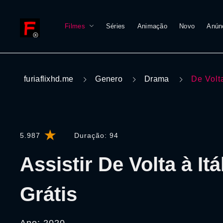
Filmes
Séries
Animação
Novo
Anún
furiaflixhd.me
Genero
Drama
De Volta
5.987
Duração:
94
Assistir De Volta à Itá
Grátis