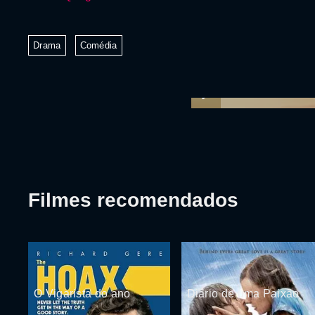
Drama
Comédia
Filmes recomendados
O Vigarista do ano
Diário de uma Paixão