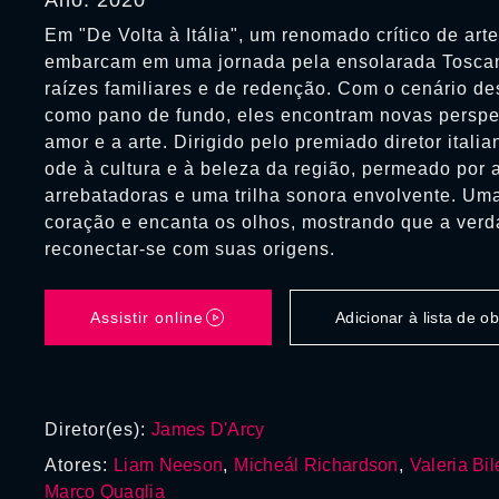
Ano: 2020
Em "De Volta à Itália", um renomado crítico de arte
embarcam em uma jornada pela ensolarada Tosca
raízes familiares e de redenção. Com o cenário de
como pano de fundo, eles encontram novas perspec
amor e a arte. Dirigido pelo premiado diretor italia
ode à cultura e à beleza da região, permeado por 
arrebatadoras e uma trilha sonora envolvente. Um
coração e encanta os olhos, mostrando que a verd
reconectar-se com suas origens.
Assistir online
Adicionar à lista de 
Diretor(es):
James D'Arcy
Atores:
Liam Neeson
,
Micheál Richardson
,
Valeria Bil
Marco Quaglia