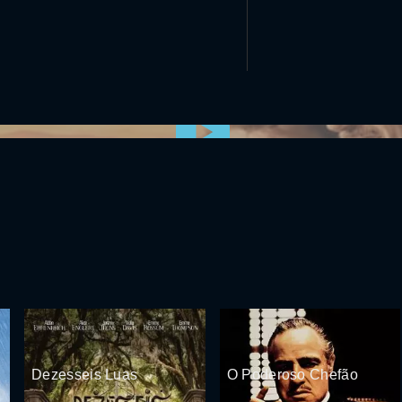
0:00:00 /
0:00
Dezesseis Luas
O Poderoso Chefão