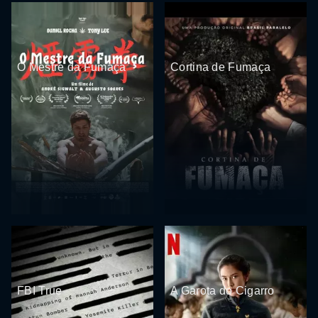
O Mestre da Fumaça
Cortina de Fumaça
FBI True
A Garota do Cigarro