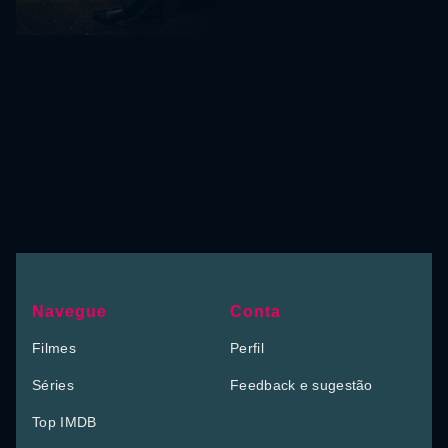
Navegue
Conta
Filmes
Perfil
Séries
Feedback e sugestão
Top IMDB