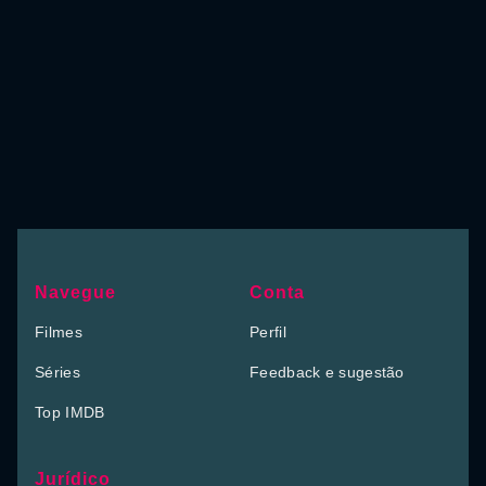
Navegue
Conta
Filmes
Perfil
Séries
Feedback e sugestão
Top IMDB
Jurídico