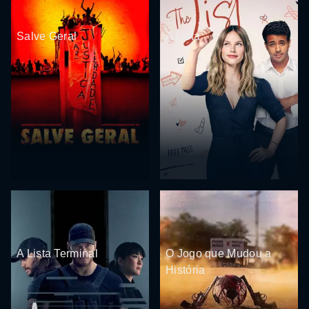
Salve Geral
A Lista
A Lista Terminal
O Jogo que Mudou a
História