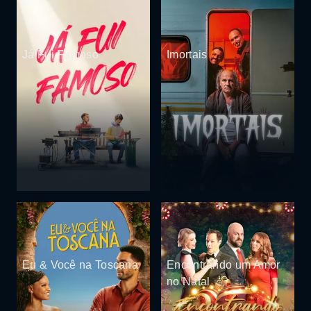
Já Fui Famoso
Imortais
Eu & Você na Toscana
Encontrando um Amor
no Natal