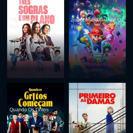
Três Sogras e Um
Super Mario Galaxy: O
Plano
Filme
Quando Os Gritos
Primeiro as Damas
Começam