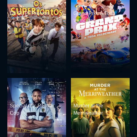
Os SUPERtontos
Grand Prix: A Toda
Velocidade
Special Op: Rent-a-
Murder at the
Cop
Merriweather