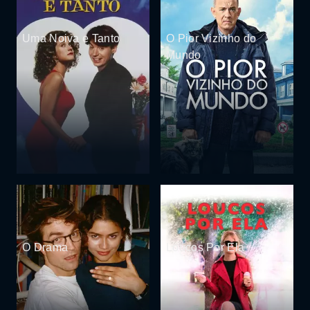
Uma Noiva e Tanto
O Pior Vizinho do
Mundo
O Drama
Loucos Por Ela