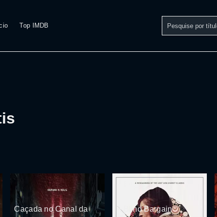
cio
Top IMDB
5
tis
Caçada no Canal da
A Blind Bargain