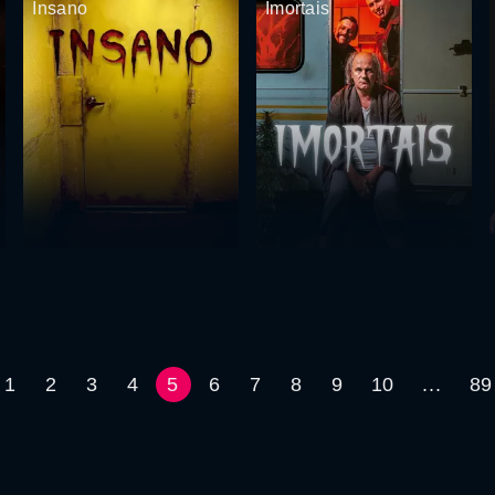
Insano
Imortais
1
2
3
4
5
6
7
8
9
10
...
89