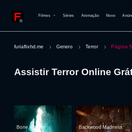
Filmes
Séries
Animação
Novo
Anún
furiaflixhd.me
Genero
Terror
Página 
Assistir Terror Online Grá
Bone Keeper
Backwood Madness