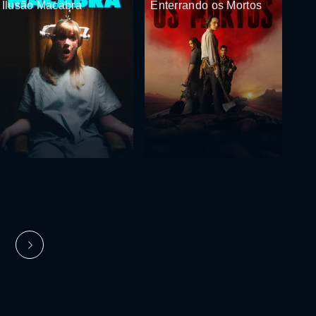
Ilusão Macabra
Enterrando os Mortos