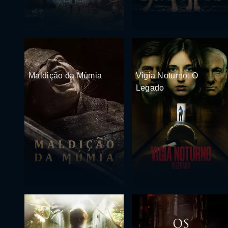
Maldição da Múmia
Vigia Noturno: O
Legado