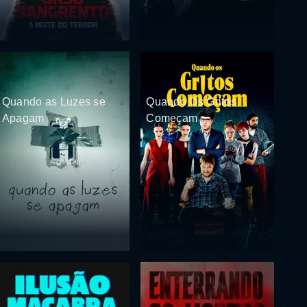
Quando as Luzes se
Quando Os Gritos
Apagam
Começam