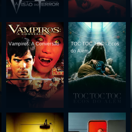
Vampiros: A Conversão
TOC TOC TOC - Ecos
do Além