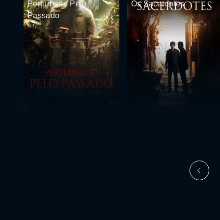
Perturbado Pelo
Os Sacerdotes
Passado