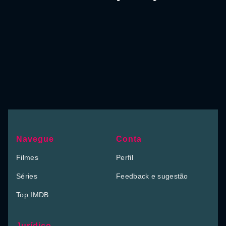
Navegue
Conta
Filmes
Perfil
Séries
Feedback e sugestão
Top IMDB
Jurídico