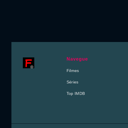
Navegue
Filmes
Séries
Top IMDB