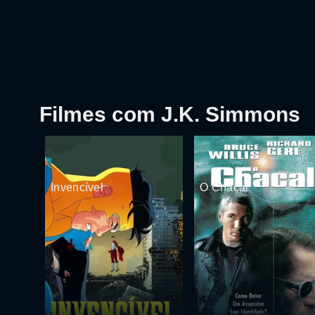
Filmes com J.K. Simmons
Invencível
O Chacal