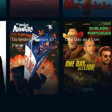
Os Irmãos Aventura: O
One Day as a Lion
Filme