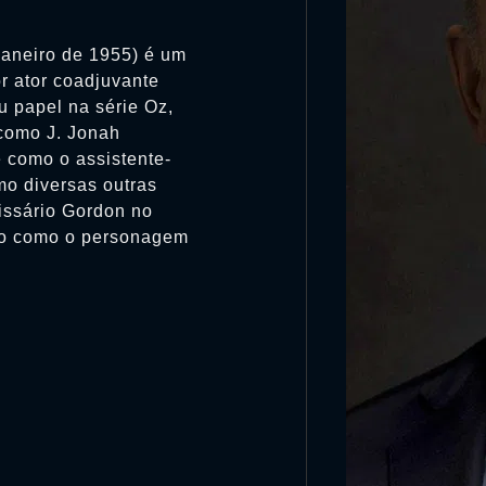
Janeiro de 1955) é um
r ator coadjuvante
u papel na série Oz,
 como J. Jonah
 como o assistente-
mo diversas outras
issário Gordon no
ão como o personagem