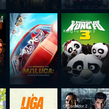
Corrida Maluca
Kung Fu Panda 3
A Liga
O Contador 2