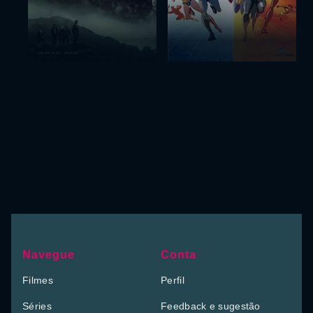
Navegue
Conta
Filmes
Perfil
Séries
Feedback e sugestão