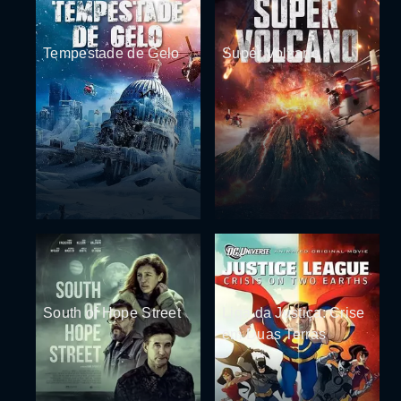
Tempestade de Gelo
Super Volcano
South of Hope Street
Liga da Justiça: Crise
em Duas Terras