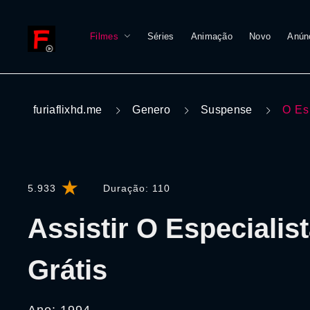
Filmes
Séries
Animação
Novo
Anún
furiaflixhd.me
Genero
Suspense
O Es
5.933
Duração:
110
Assistir O Especialis
Grátis