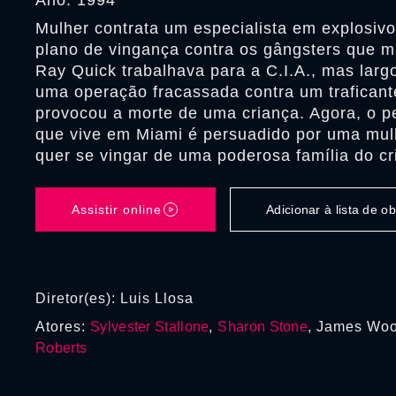
Ano: 1994
Mulher contrata um especialista em explosivo
plano de vingança contra os gângsters que m
Ray Quick trabalhava para a C.I.A., mas larg
uma operação fracassada contra um traficant
provocou a morte de uma criança. Agora, o p
que vive em Miami é persuadido por uma mu
quer se vingar de uma poderosa família do c
Assistir online
Adicionar à lista de 
Diretor(es): Luis Llosa
Atores:
Sylvester Stallone
,
Sharon Stone
, James Woo
Roberts