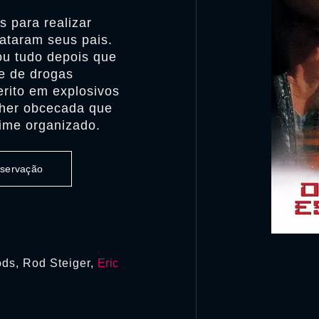
s para realizar
ataram seus pais.
ou tudo depois que
e de drogas
erito em explosivos
lher obcecada que
rime organizado.
observação
ds, Rod Steiger,
Eric