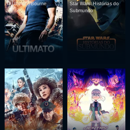
O Ultimato Bourne
Star Wars: Histórias do
Submundo
Ice Sniper 2
Jentry Chau contra O
Submundo