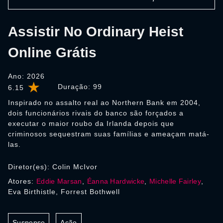
Assistir No Ordinary Heist
Online Grátis
Ano: 2026
Duração:
99
6.15
Inspirado no assalto real ao Northern Bank em 2004,
dois funcionários rivais do banco são forçados a
executar o maior roubo da Irlanda depois que
criminosos sequestram suas famílias e ameaçam matá-
las.
Diretor(es): Colin McIvor
Atores:
Eddie Marsan
,
Éanna Hardwicke
,
Michelle Fairley
,
Eva Birthistle, Forrest Bothwell
Suspense
Ação