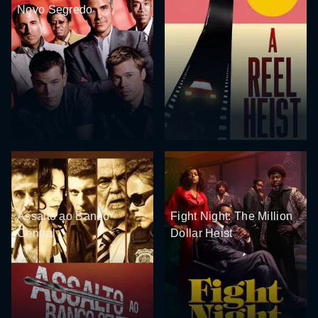
Novo Segredo
Assalto ao Banco
Fight Night: The Million
Central
Dollar Heist