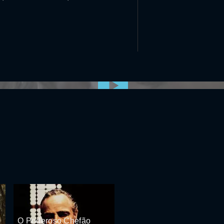
0:00:00 /
0:00
O Poderoso Chefão