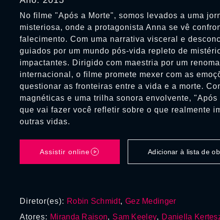
Ano: 2015
No filme "Após a Morte", somos levados a uma jor
misteriosa, onde a protagonista Anna se vê confro
falecimento. Com uma narrativa visceral e descon
guiados por um mundo pós-vida repleto de mistéri
impactantes. Dirigido com maestria por um renoma
internacional, o filme promete mexer com as emoç
questionar as fronteiras entre a vida e a morte. C
magnéticas e uma trilha sonora envolvente, "Após 
que vai fazer você refletir sobre o que realmente 
outras vidas.
Assistir online
Adicionar à lista de 
Diretor(es):
Robin Schmidt
,
Gez Medinger
Atores:
Miranda Raison
,
Sam Keeley
,
Daniella Kertes