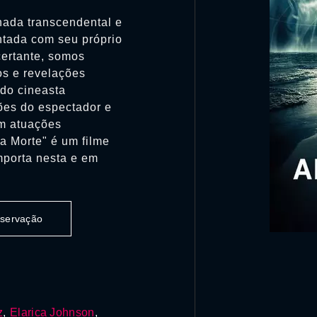
nada transcendental e
ntada com seu próprio
certante, somos
os e revelações
do cineasta
ões do espectador e
om atuações
a Morte" é um filme
importa nesta e em
observação
z
,
Elarica Johnson
,