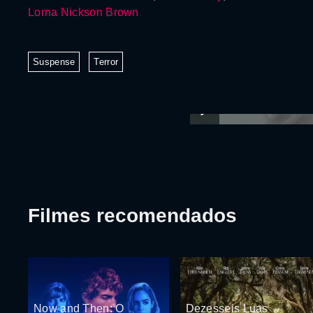
Lorna Nickson Brown
Suspense
Terror
Filmes recomendados
Now and Then: O
Dezesseis Luas