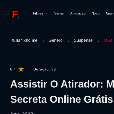
Filmes
Séries
Animação
Novo
Anún
furiaflixhd.me
Genero
Suspense
O At
6.4
Duração:
96
Assistir O Atirador: 
Secreta Online Grátis