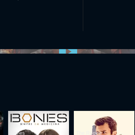
0:00:00 /
0:00
Bones
The Rookie