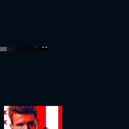
:00
O Atirador