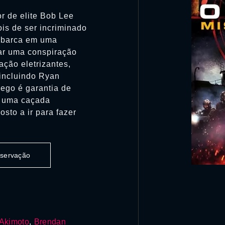
or de elite Bob Lee
is de ser incriminado
mbarca em uma
ar uma conspiração
ção eletrizantes,
 incluindo Ryan
lego é garantia de
a uma caçada
sto a ir para fazer
observação
Akimoto
,
Brendan