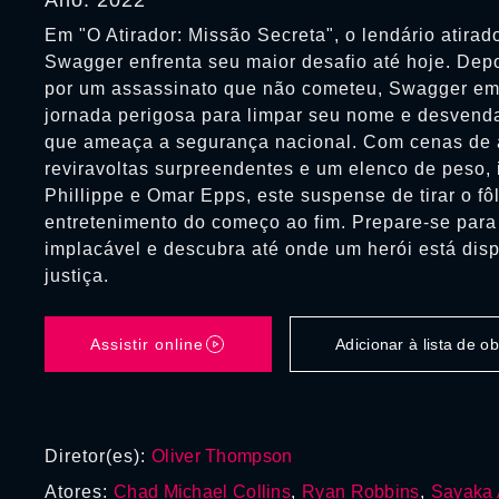
Ano: 2022
Em "O Atirador: Missão Secreta", o lendário atirad
Swagger enfrenta seu maior desafio até hoje. Depo
por um assassinato que não cometeu, Swagger e
jornada perigosa para limpar seu nome e desvend
que ameaça a segurança nacional. Com cenas de a
reviravoltas surpreendentes e um elenco de peso,
Phillippe e Omar Epps, este suspense de tirar o fô
entretenimento do começo ao fim. Prepare-se par
implacável e descubra até onde um herói está dispo
justiça.
Assistir online
Adicionar à lista de 
Diretor(es):
Oliver Thompson
Atores:
Chad Michael Collins
,
Ryan Robbins
,
Sayaka 