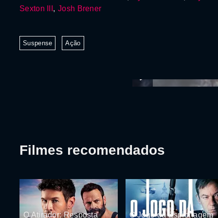
Sexton III
,
Josh Brener
Suspense
Ação
Filmes recomendados
O Atirador: Resposta
O Jogo da Espionagem