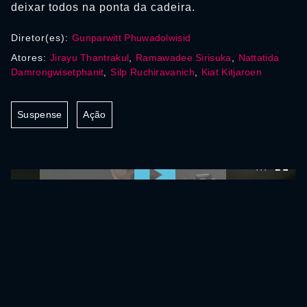
deixar todos na ponta da cadeira.
Diretor(es):
Gunparwitt Phuwadolwisid
Atores:
Jirayu Thantrakul
,
Ramawadee Sirisuka
,
Nattatida
Damrongwisetphanit
,
Silp Ruchiravanich
,
Kiat Kitjaroen
Suspense
Ação
0:00:00 /
0:00:00