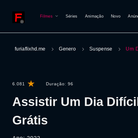
Filmes
Séries
Animação
Novo
Anún
furiaflixhd.me
Genero
Suspense
Um D
6.081
Duração:
96
Assistir Um Dia Difíci
Grátis