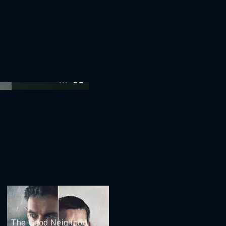
:00
The Good Neighbor