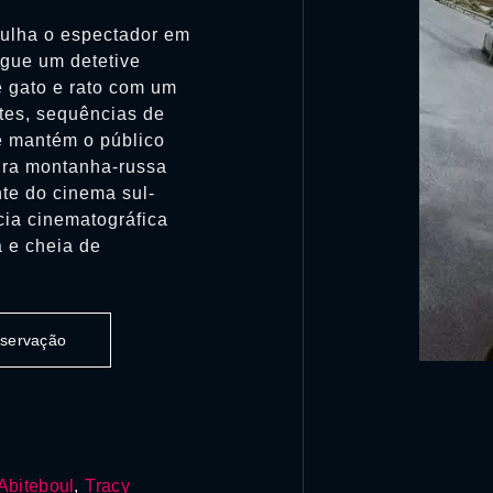
gulha o espectador em
egue um detetive
e gato e rato com um
tes, sequências de
me mantém o público
eira montanha-russa
te do cinema sul-
ia cinematográfica
a e cheia de
observação
Abiteboul
,
Tracy