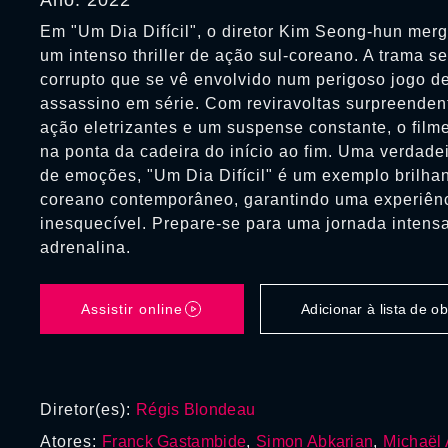
Ano: 2022
Em "Um Dia Difícil", o diretor Kim Seong-hun mer
um intenso thriller de ação sul-coreano. A trama s
corrupto que se vê envolvido num perigoso jogo d
assassino em série. Com reviravoltas surpreenden
ação eletrizantes e um suspense constante, o fil
na ponta da cadeira do início ao fim. Uma verdad
de emoções, "Um Dia Difícil" é um exemplo brilhan
coreano contemporâneo, garantindo uma experiênc
inesquecível. Prepare-se para uma jornada intens
adrenalina.
Assistir online
Adicionar à lista de 
Diretor(es):
Régis Blondeau
Atores:
Franck Gastambide
,
Simon Abkarian
,
Michaël 