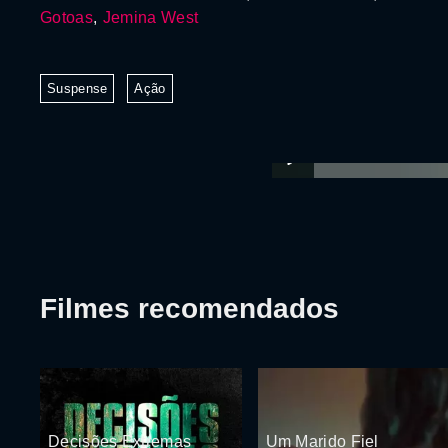
Gotoas
,
Jemina West
Suspense
Ação
Filmes recomendados
Decisões Extremas
Um Marido Fiel