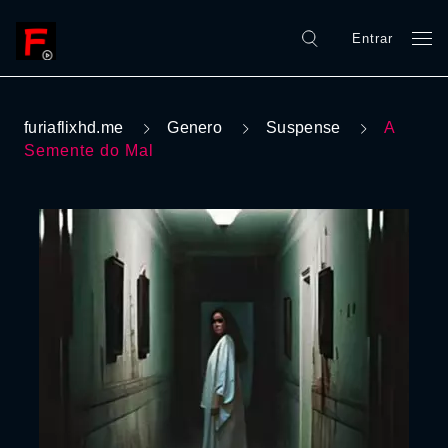
Entrar
furiaflixhd.me
Genero
Suspense
A
Semente do Mal