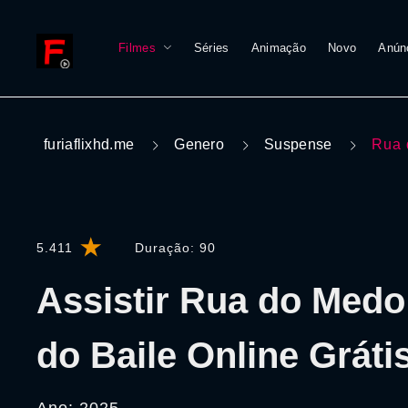
Filmes
Séries
Animação
Novo
Anún
furiaflixhd.me
Genero
Suspense
Rua 
5.411
Duração:
90
Assistir Rua do Medo
do Baile Online Gráti