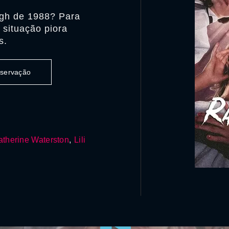
igh de 1988? Para
 situação piora
s.
observação
atherine Waterston
,
Lili
0:00:00 /
0:00