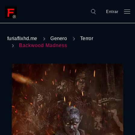
Entrar
furiaflixhd.me
Genero
Terror
Backwood Madness