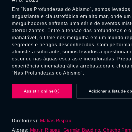
Ano: 2023
Em "Nas Profundezas do Abismo", somos levados 
angustiante e claustrofóbica em alto mar, onde um
mergulhadores enfrenta uma série de eventos mist
aterrorizantes. Entre a tensão das profundezas e 
inabalável, o filme nos mergulha em um mundo re
segredos e perigos desconhecidos. Com performa
atmosfera sufocante, somos levados a questionar 
esconde nas águas escuras e inexploradas. Prepa
experiência cinematográfica arrebatadora e cheia 
"Nas Profundezas do Abismo".
Assistir online
Adicionar à lista de 
Diretor(es):
Matías Rispau
Atores:
Martín Rispau
,
Germán Baudino
,
Chucho Fern