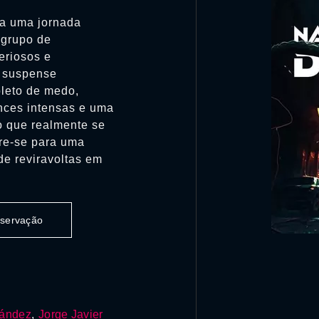
a uma jornada
 grupo de
eriosos e
o suspense
pleto de medo,
nces intensas e uma
o que realmente se
re-se para uma
de reviravoltas em
observação
ández
,
Jorge Javier