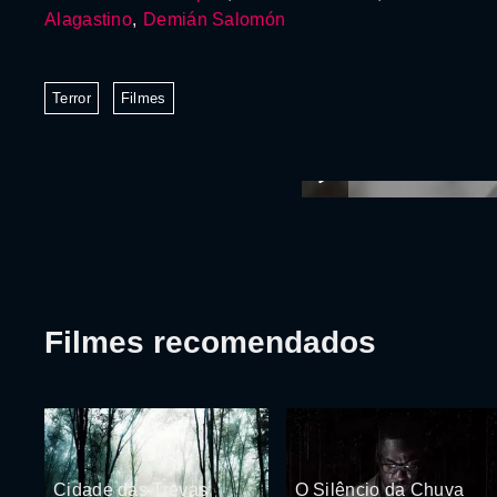
Alagastino
,
Demián Salomón
Terror
Filmes
Filmes recomendados
Cidade das Trevas
O Silêncio da Chuva