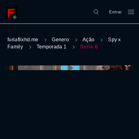
Entrar
furiaflixhd.me
Genero
Ação
Spy x
Family
Temporada 1
Serie 6
0:00:00 /
0:00:00