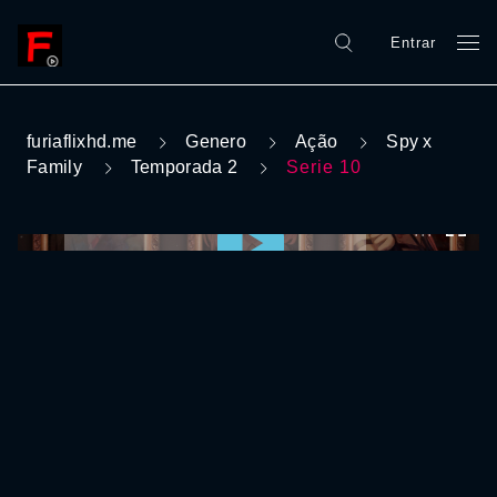
Entrar
furiaflixhd.me
Genero
Ação
Spy x
Family
Temporada 2
Serie 10
0:00:00 /
0:00:00