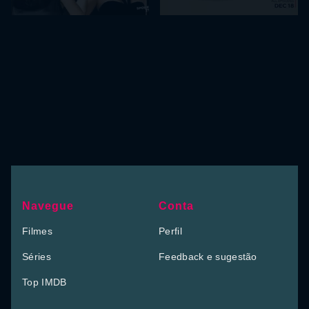
Navegue
Conta
Filmes
Perfil
Séries
Feedback e sugestão
Top IMDB