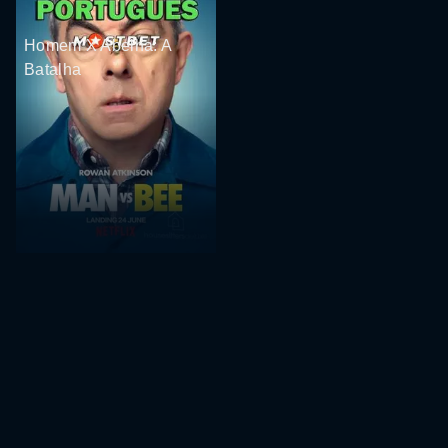
Homem X Abelha: A
Batalha