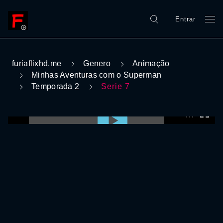
Entrar
furiaflixhd.me
Genero
Animação
Minhas Aventuras com o Superman
Temporada 2
Serie 7
0:00:00 /
0:00:00