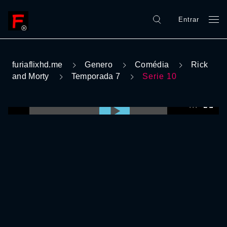
Entrar
furiaflixhd.me
Genero
Comédia
Rick
and Morty
Temporada 7
Serie 10
0:00:00 /
0:00:00