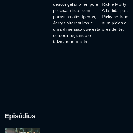
descongelar o tempo e
Rick e Morty vã
precisam lidar com
Atlântida para r
parasitas alienígenas,
Ricky se transf
Jerrys alternativos e
num picles e en
uma dimensão que está
presidente.
se desintegrando e
talvez nem exista.
Episódios