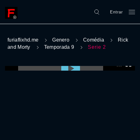
Entrar
furiaflixhd.me
Genero
Comédia
Rick
and Morty
Temporada 9
Serie 2
0:00:00 /
0:00:00