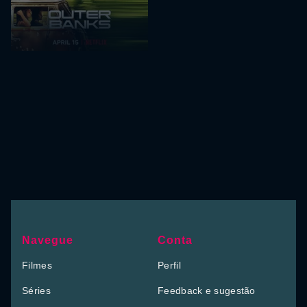
Navegue
Conta
Filmes
Perfil
Séries
Feedback e sugestão