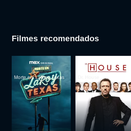
Filmes recomendados
Morte em LaRoy, Texas
Dr. House