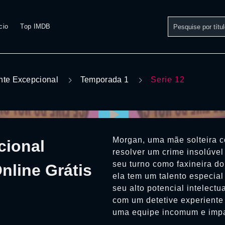
cio
Top IMDB
te Excepcional
Temporada 1
Serie 12
Morgan, uma mãe solteira c
cional
resolver um crime insolúve
seu turno como faxineira d
nline Grátis
ela tem um talento especia
seu alto potencial intelectu
com um detetive experiente 
uma equipe incomum e impa