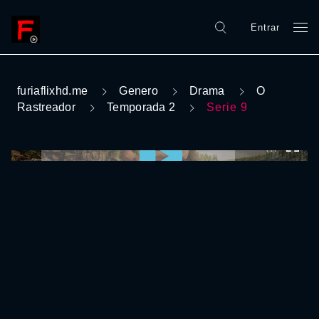
Entrar
furiaflixhd.me
Genero
Drama
O
Rastreador
Temporada 2
Serie 9
0:00:00 /
0:00:00